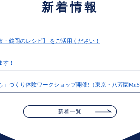
新着情報
市・鶴岡のレシピ】 をご活用ください！
ます！
」づくり体験ワークショップ開催!（東京・八芳園MuSu
新着一覧