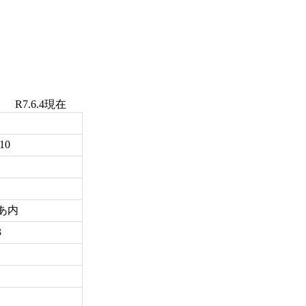
6.4現在
10
ぴあ内
3