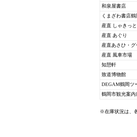
和泉屋書店
くまざわ書店鶴
産直 しゃきっ
産直 あぐり
産直あさひ・グ
産直 風車市場
知憩軒
致道博物館
DEGAM鶴岡
鶴岡市観光案内
※在庫状況は、