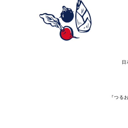
日
『つる