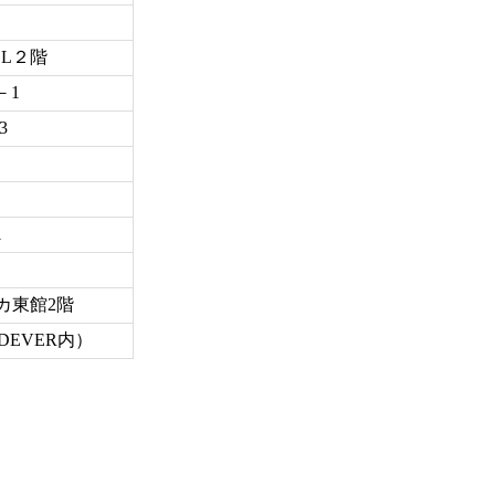
LL２階
－1
3
1
リカ東館2階
DEVER内）