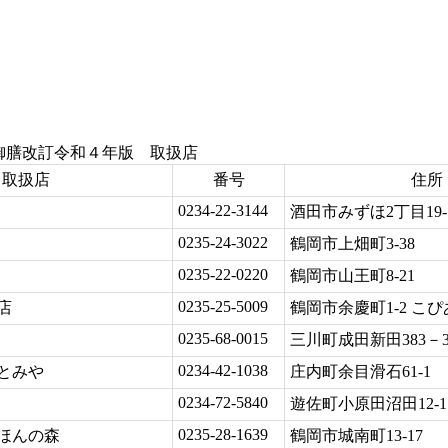
うち御膳改訂令和４年版 取扱店 R7.
取扱店
番号
住所
0234-22-3144
酒田市みずほ2丁目19-
0235-24-3022
店
鶴岡市上畑町3-38
0235-22-0220
鶴岡市山王町8-21
0235-25-5009
店
鶴岡市余慶町1-2 こ
0235-68-0015
三川町成田新田383－
0234-42-1038
とみや
庄内町余目滑石61-1
0234-72-5840
遊佐町小原田沼田12-1
0235-28-1639
ほんの森
鶴岡市城南町13-17