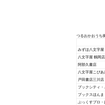
つるおかお
みずほ八文字屋
八文字屋 鶴岡
阿部久書店
八文字屋こぴあ
戸田書店三川店
ブックシティ・
ブックスほんま
ぶっくすプロ・