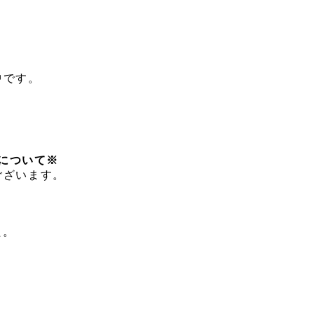
中です。
について※
ございます。
​​