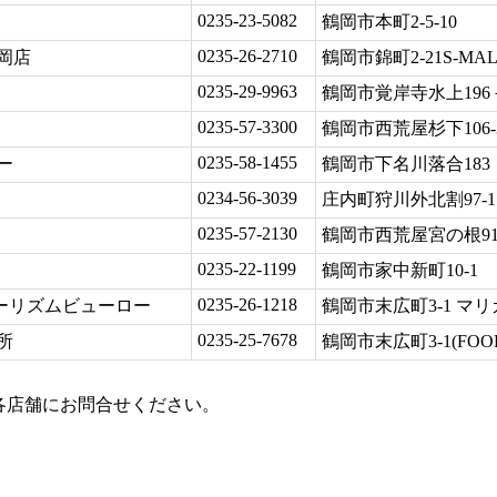
0235-23-5082
鶴岡市本町2-5-10
0235-26-2710
岡店
鶴岡市錦町2-21S-MA
0235-29-9963
と
鶴岡市覚岸寺水上196
0235-57-3300
鶴岡市西荒屋杉下106-
0235-58-1455
ー
鶴岡市下名川落合183
0234-56-3039
庄内町狩川外北割97-1
0235-57-2130
鶴岡市西荒屋宮の根9
0235-22-1199
鶴岡市家中新町10-1
0235-26-1218
ツーリズムビューロー
鶴岡市末広町3-1 マ
0235-25-7678
所
鶴岡市末広町3-1(FOO
各店舗にお問合せください。