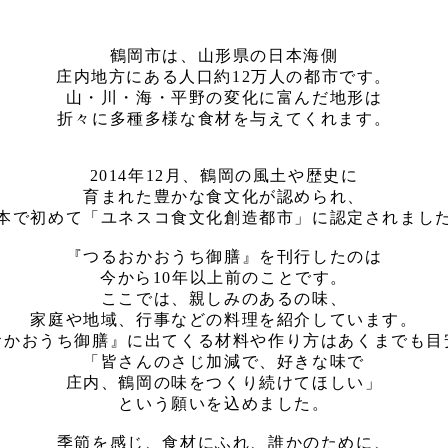
鶴岡市は、山形県の日本海側
庄内地方にある人口約12万人の都市です。
山・川・海・平野の変化に富んだ地形は
折々に多種多様な食材を与えてくれます。
2014年12月、鶴岡の風土や歴史に
育まれた豊かな食文化が認められ、
本で初めて「ユネスコ食文化創造都市」に認定されまし
『つるおかおうち御膳』を刊行したのは
今から10年以上前のことです。
ここでは、親しみのあるの味、
家庭や地域、行事などの料理を紹介しています。
おかおうち御膳』に出てくる材料や作り方はあくまでも目
「皆さんのさじ加減で、好きな味で
庄内、鶴岡の味をつくり続けてほしい」
という願いを込めました。
季節を感じ、食材にふれ、誰かのために、