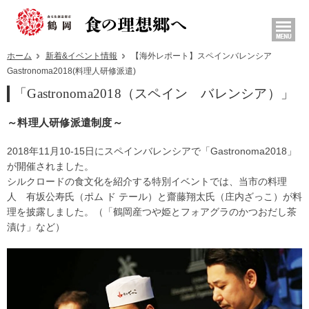
ホーム
新着&イベント情報
【海外レポート】スペインバレンシア
Gastronoma2018(料理人研修派遣)
「Gastronoma2018（スペイン バレンシア）」
～料理人研修派遣制度～
2018年11月10-15日にスペインバレンシアで「Gastronoma2018」
が開催されました。
シルクロードの食文化を紹介する特別イベントでは、当市の料理
人 有坂公寿氏（ポム ド テール）と齋藤翔太氏（庄内ざっこ）が料
理を披露しました。（「鶴岡産つや姫とフォアグラのかつおだし茶
漬け」など）