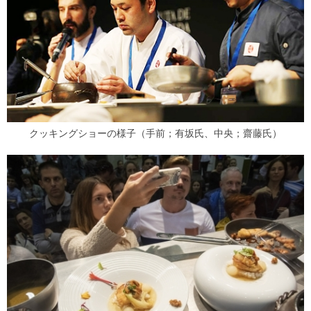
クッキングショーの様子（手前；有坂氏、中央；齋藤氏）