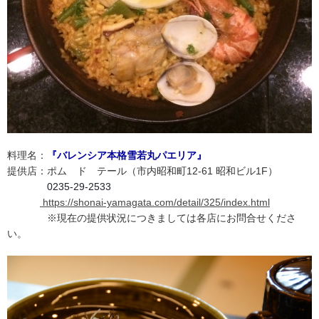
料理名：
『バレンシア本格雪若丸パエリア』
提供店：ポム ド テール（市内
昭和町12-61 昭和ビル1F）
0235-29-2533
https://shonai-yamagata.com/detail/325/index.html
※現在の提供状況につきましては各店にお問合せくださ
い。