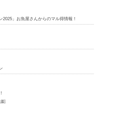
2025」お魚屋さんからのマル得情報！
ン
！
最後]