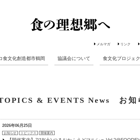
メルマガ
リンク
コ食文化創造都市鶴岡
協議会について
食文化プロジェ
TOPICS & EVENTS News お
2026年06月25日
お知らせ
トピックス
開催案内
【開催案内】7/18(土) つるおかふうどマルシェ Vol.2@FOODE