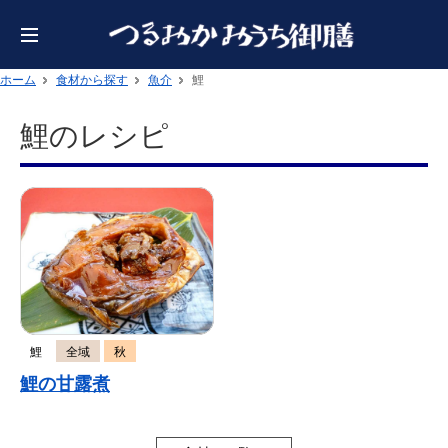
ホーム
食材から探す
魚介
鯉
鯉のレシピ
鯉
全域
秋
鯉の甘露煮