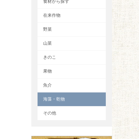
食材から探す
在来作物
野菜
山菜
きのこ
果物
魚介
海藻・乾物
その他