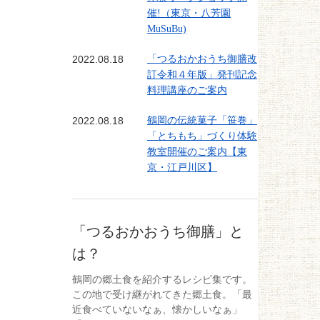
催!（東京・八芳園
MuSuBu)
2022.08.18
「つるおかおうち御膳改
訂令和４年版」発刊記念
料理講座のご案内
2022.08.18
鶴岡の伝統菓子「笹巻」
「とちもち」づくり体験
教室開催のご案内【東
京・江戸川区】
「つるおかおうち御膳」と
は？
鶴岡の郷土食を紹介するレシピ集です。
この地で受け継がれてきた郷土食。「最
近食べていないなぁ、懐かしいなぁ」