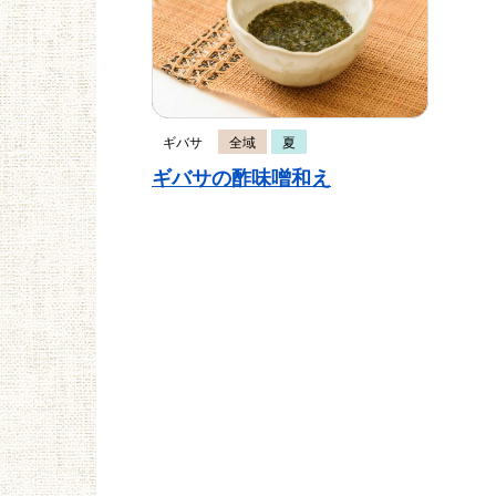
ギバサ
全域
夏
ギバサの酢味噌和え