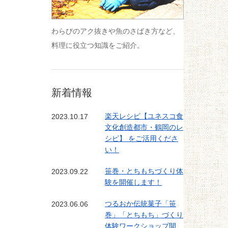
わらびのアク抜きや魚のさばき方など、
料理に役立つ知識をご紹介。
新着情報
2023.10.17
楽天レシピ【ユネスコ食
文化創造都市・鶴岡のレ
シピ】 をご活用くださ
い！
2023.09.22
笹巻・とちもちづくり体
験を開催します！
2023.06.06
つるおか伝統菓子「笹
巻」「とちもち」づくり
体験ワークショップ開