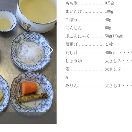
もち米 ……………… 0.5合
まいたけ …………… 100g
ごぼう ……………… 40g
にんじん …………… 60g
糸こんにゃく ……… 50g(1/3袋)
薄揚げ ……………… １枚
だし汁 ……………… 400cc ・・・
しょうゆ …………… 大さじ３・・
酒 …………………… 大さじ２・・
A
みりん ……………… 大さじ１・・
まいたけを軽くほぐす。