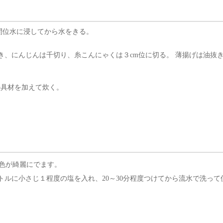
間位水に浸してから水をきる。
き、にんじんは千切り、糸こんにゃくは３cm位に切る。 薄揚げは油抜
の具材を加えて炊く。
色が綺麗にでます。
ルに小さじ１程度の塩を入れ、20～30分程度つけてから流水で洗って