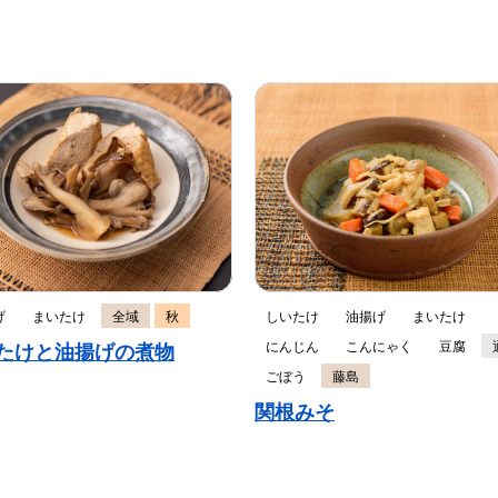
げ
まいたけ
全域
秋
しいたけ
油揚げ
まいたけ
にんじん
こんにゃく
豆腐
たけと油揚げの煮物
ごぼう
藤島
関根みそ