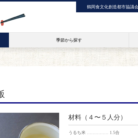
鶴岡食文化創造都市協議
季節から探す
飯
材料（４〜５人分）
うるち米 …………… 1.5合