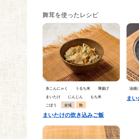
舞茸を使ったレシピ
糸こんにゃく
うるち米
薄揚げ
油揚
まいたけ
にんじん
もち米
まい
ごぼう
全域
秋
まいたけの炊き込みご飯