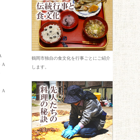
A
鶴岡市独自の食文化を行事ごとにご紹介
・A
します。
・
・A
ごぼうはささがきにする。