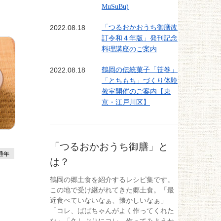
MuSuBu)
2022.08.18
「つるおかおうち御膳改
訂令和４年版」発刊記念
料理講座のご案内
2022.08.18
鶴岡の伝統菓子「笹巻」
「とちもち」づくり体験
教室開催のご案内【東
京・江戸川区】
「つるおかおうち御膳」と
通年
は？
鶴岡の郷土食を紹介するレシピ集です。
この地で受け継がれてきた郷土食。「最
近食べていないなぁ、懐かしいなぁ」
「コレ、ばばちゃんがよく作ってくれた