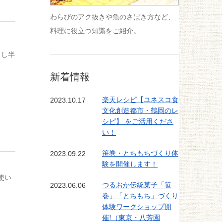
わらびのアク抜きや魚のさばき方など、
料理に役立つ知識をご紹介。
きし半
新着情報
2023.10.17
楽天レシピ【ユネスコ食
文化創造都市・鶴岡のレ
シピ】 をご活用くださ
い！
2023.09.22
笹巻・とちもちづくり体
験を開催します！
使い
2023.06.06
つるおか伝統菓子「笹
巻」「とちもち」づくり
体験ワークショップ開
催!（東京・八芳園