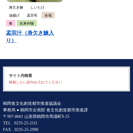
身欠き鰊
しいたけ
油揚げ
孟宗筍
全域
春
在来作物
孟宗汁（身欠き鰊入
り）
サイト内検索
検索したい語句を入れてください
鶴岡食文化創造都市推進協議会
事務局 ● 鶴岡市企画部 食文化創造都市推進課
〒997-8601 山形県鶴岡市馬場町9-25
TEL . 0235-25-2111
FAX . 0235-25-2990