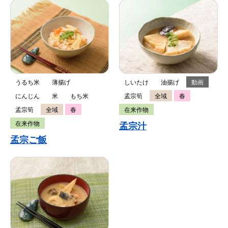
うるち米
薄揚げ
しいたけ
油揚げ
動画
にんじん
米
もち米
孟宗筍
全域
春
孟宗筍
全域
春
在来作物
在来作物
孟宗汁
孟宗ご飯