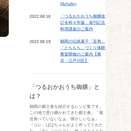
MuSuBu)
2022.08.18
「つるおかおうち御膳改
訂令和４年版」発刊記念
料理講座のご案内
2022.08.18
鶴岡の伝統菓子「笹巻」
「とちもち」づくり体験
教室開催のご案内【東
京・江戸川区】
「つるおかおうち御膳」と
は？
鶴岡の郷土食を紹介するレシピ集です。
この地で受け継がれてきた郷土食。「最
近食べていないなぁ、懐かしいなぁ」
「コレ、ばばちゃんがよく作ってくれた