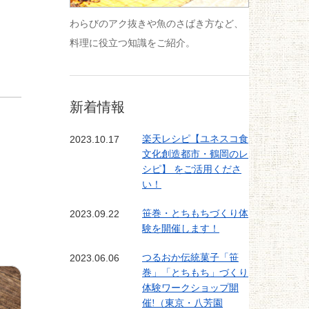
わらびのアク抜きや魚のさばき方など、
料理に役立つ知識をご紹介。
新着情報
2023.10.17
楽天レシピ【ユネスコ食
文化創造都市・鶴岡のレ
シピ】 をご活用くださ
い！
2023.09.22
笹巻・とちもちづくり体
験を開催します！
2023.06.06
つるおか伝統菓子「笹
巻」「とちもち」づくり
体験ワークショップ開
催!（東京・八芳園