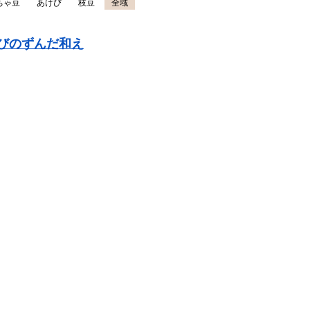
ちゃ豆
あけび
枝豆
全域
びのずんだ和え