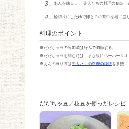
あんを練る 。（先人たちの料理の秘訣 
輪切りにしたゆで卵と２の茶巾を器に盛
料理のポイント
※だだちゃ豆の塩加減は好みで調節する。
※だだちゃ豆を刻む時は、まな板にペーパータオ
※あんの練り方は
先人たちの料理の秘訣
を参照。
だだちゃ豆／枝豆を使ったレシピ