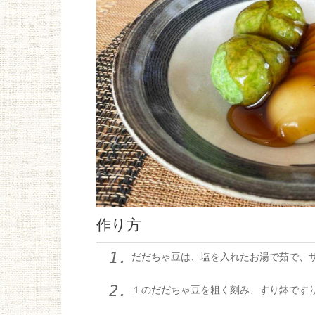
作り方
だだちゃ豆は、塩を入れたお湯で茹で、
１のだだちゃ豆を粗く刻み、すり鉢です