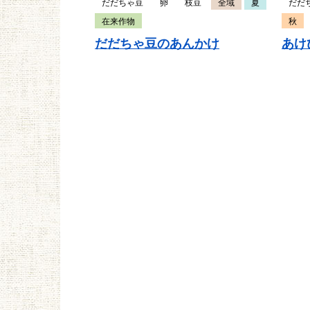
だだちゃ豆
卵
枝豆
全域
夏
だだ
在来作物
秋
だだちゃ豆のあんかけ
あけ