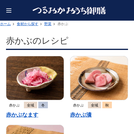
ホーム
食材から探す
野菜
赤かぶ
赤かぶのレシピ
赤かぶ
全域
冬
赤かぶ
全域
秋
赤かぶなます
赤かぶ漬